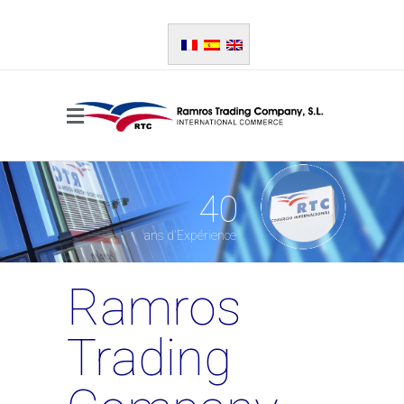
40
ans d'Expérience
Ramros
Trading